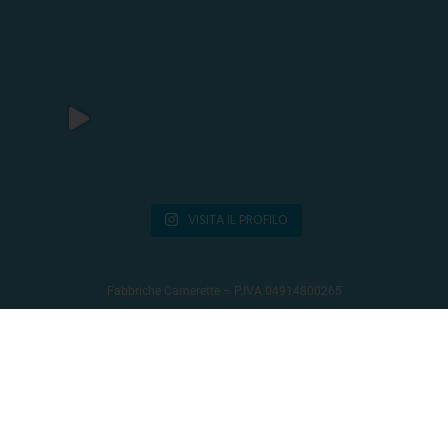
VISITA IL PROFILO
Fabbriche Camerette – P.IVA 04914800265